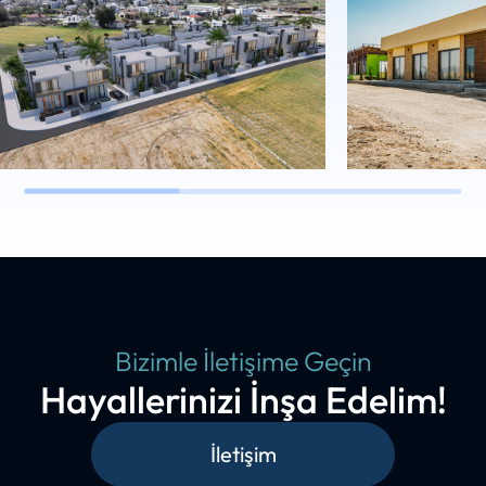
Country Homes
Bahçeşe
Üniversi
DEVAM EDEN PROJELER
Spor Sa
Bizimle İletişime Geçin
DEVAM EDEN
Hayallerinizi İnşa Edelim!
İletişim