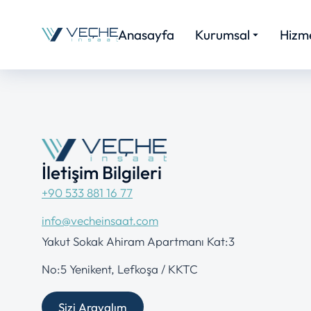
Anasayfa
Kurumsal
Hizme
İletişim Bilgileri
+90 533 881 16 77
info@vecheinsaat.com
Yakut Sokak Ahiram Apartmanı Kat:3
No:5 Yenikent, Lefkoşa / KKTC
Sizi Arayalım